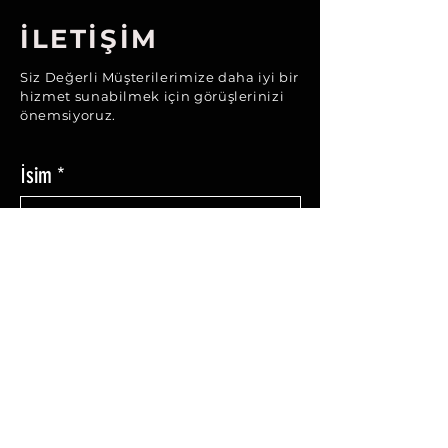
İLETİŞİM
Siz Değerli Müşterilerimize daha iyi bir
hizmet sunabilmek için görüşlerinizi
önemsiyoruz.
İsim
Soyisim
Mail